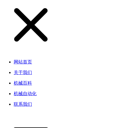
网站首页
关于我们
机械百科
机械自动化
联系我们