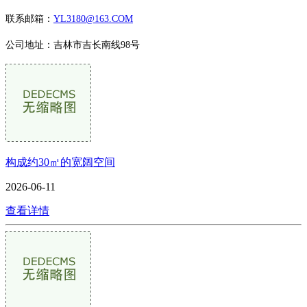
联系邮箱：
YL3180@163.COM
公司地址：吉林市吉长南线98号
构成约30㎡的宽阔空间
2026-06-11
查看详情