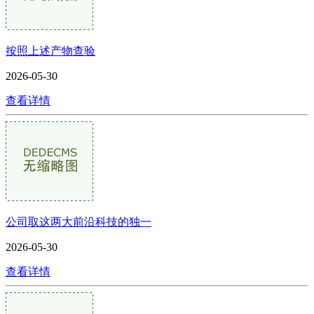
按照上述产物查验
2026-05-30
查看详情
公司取这两大前沿科技的独一
2026-05-30
查看详情