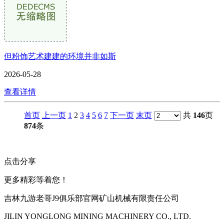
但粉饰艺术建建的环境并非如斯
2026-05-28
查看详情
首页
上一页
1
2
3
4
5
6
7
下一页
末页
共
146
页
874
条
点击分享
更多精彩等着您！
吉林九游老哥J9俱乐部官网矿山机械有限责任公司
JILIN YONGLONG MINING MACHINERY CO., LTD.