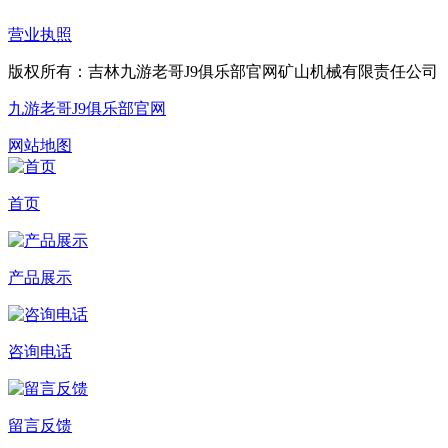
营业执照
版权所有：吉林九游老哥J9俱乐部官网矿山机械有限责任公司
九游老哥J9俱乐部官网
网站地图
首页
产品展示
咨询电话
留言反馈