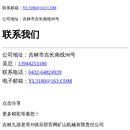
联系邮箱：
YL3180@163.COM
公司地址：吉林市吉长南线98号
联系我们
公司地址：吉林市吉长南线98号
吴总：
13944253180
联系电话：
0432-64824939
电子邮箱：
YL3180@163.COM
点击分享
更多精彩等着您！
吉林九游老哥J9俱乐部官网矿山机械有限责任公司