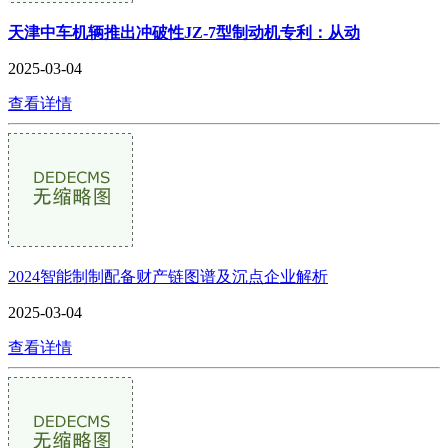
天津中车机辆推出冲破性JZ-7型制动机专利：从动
2025-03-04
查看详情
2024智能制制配备财产链图谱及沉点企业解析
2025-03-04
查看详情