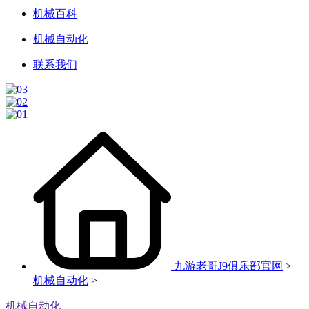
机械百科
机械自动化
联系我们
九游老哥J9俱乐部官网
>
机械自动化
>
机械自动化