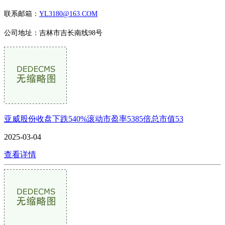
联系邮箱：
YL3180@163.COM
公司地址：吉林市吉长南线98号
亚威股份收盘下跌540%滚动市盈率5385倍总市值53
2025-03-04
查看详情