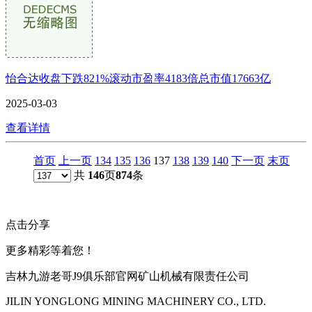
怡合达收盘下跌821%滚动市盈率4183倍总市值17663亿
2025-03-03
查看详情
首页
上一页
134
135
136
137
138
139
140
下一页
末页
共
146
页
874
条
点击分享
更多精彩等着您！
吉林九游老哥J9俱乐部官网矿山机械有限责任公司
JILIN YONGLONG MINING MACHINERY CO., LTD.