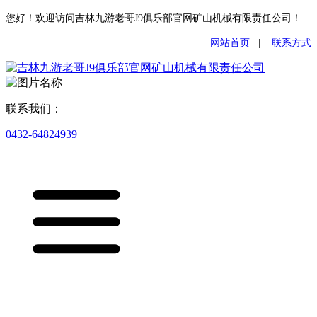
您好！欢迎访问吉林九游老哥J9俱乐部官网矿山机械有限责任公司！
网站首页
|
联系方式
联系我们：
0432-64824939