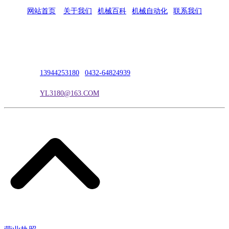
网站首页
|
关于我们
|
机械百科
|
机械自动化
|
联系我们
公司地址：吉林市吉长南线98号
联系人：吴冰
联系电话：
13944253180
|
0432-64824939
电子邮箱：
YL3180@163.COM