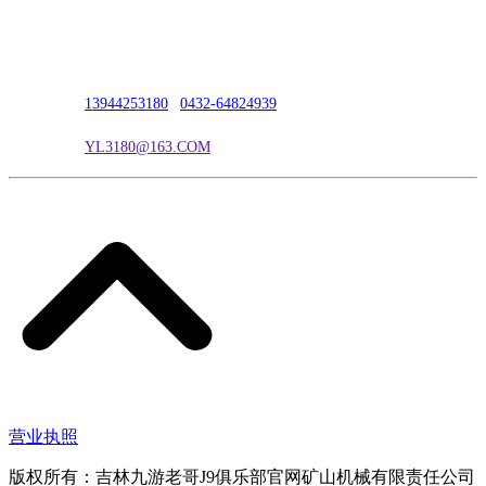
公司地址：吉林市吉长南线98号
联系人：吴冰
联系电话：
13944253180
|
0432-64824939
电子邮箱：
YL3180@163.COM
营业执照
版权所有：吉林九游老哥J9俱乐部官网矿山机械有限责任公司