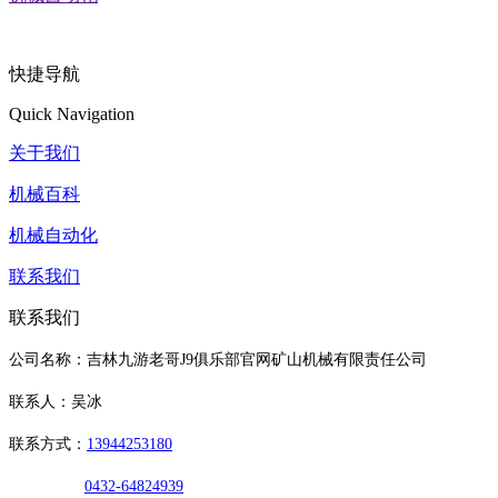
快捷导航
Quick Navigation
关于我们
机械百科
机械自动化
联系我们
联系我们
公司名称：吉林九游老哥J9俱乐部官网矿山机械有限责任公司
联系人：吴冰
联系方式：
13944253180
0432-64824939