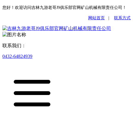
您好！欢迎访问吉林九游老哥J9俱乐部官网矿山机械有限责任公司！
网站首页
|
联系方式
联系我们：
0432-64824939