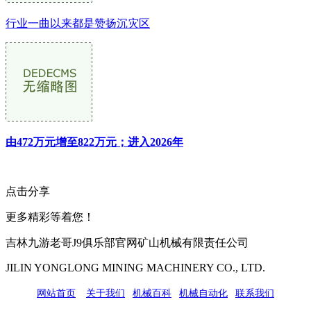
行业一曲以来都是赞扬沉灾区
由472万元增至822万元；进入2026年
点击分享
更多精彩等着您！
吉林九游老哥J9俱乐部官网矿山机械有限责任公司
JILIN YONGLONG MINING MACHINERY CO., LTD.
网站首页
|
关于我们
|
机械百科
|
机械自动化
|
联系我们