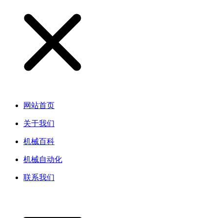
网站首页
关于我们
机械百科
机械自动化
联系我们