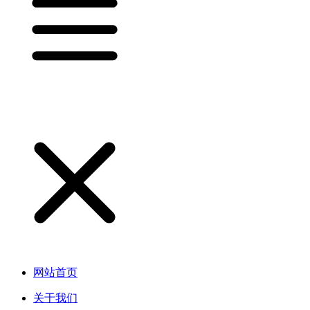
网站首页
关于我们