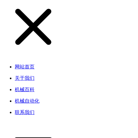
网站首页
关于我们
机械百科
机械自动化
联系我们