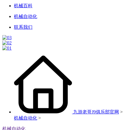
机械百科
机械自动化
联系我们
九游老哥J9俱乐部官网
>
机械自动化
>
机械自动化