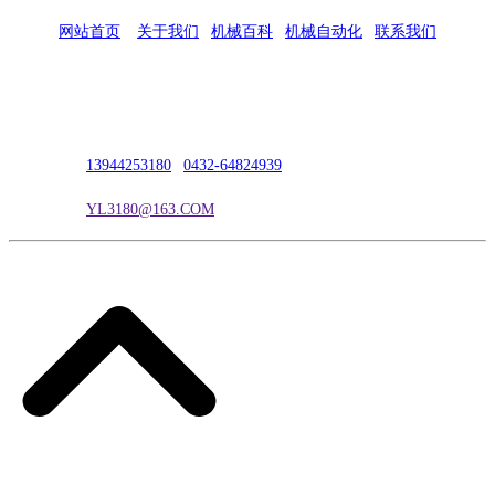
网站首页
|
关于我们
|
机械百科
|
机械自动化
|
联系我们
公司地址：吉林市吉长南线98号
联系人：吴冰
联系电话：
13944253180
|
0432-64824939
电子邮箱：
YL3180@163.COM