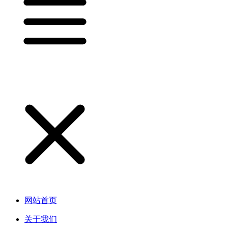
网站首页
关于我们