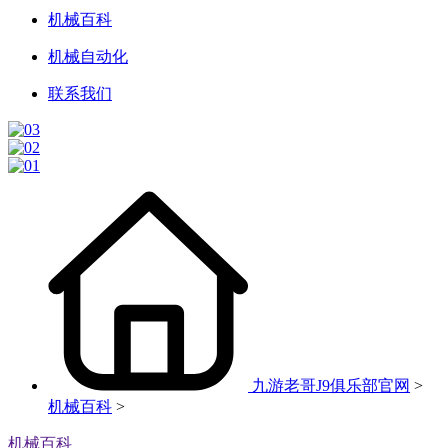
机械百科
机械自动化
联系我们
九游老哥J9俱乐部官网
>
机械百科
>
机械百科