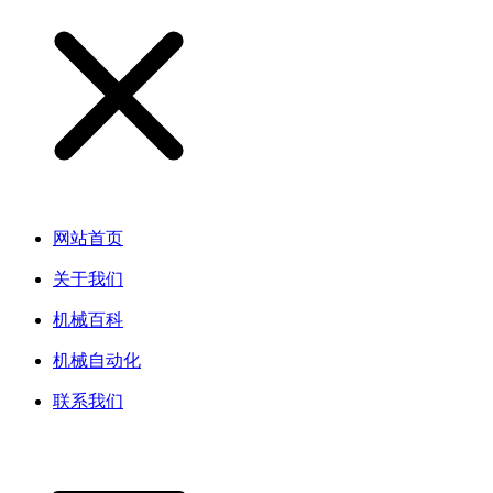
网站首页
关于我们
机械百科
机械自动化
联系我们