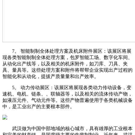
7。 智能制制全体处理方案及机床附件展区：该展区将展
现各类智能制制全体处理方案，包罗智能工场、数字化车间、
从动化出产线等，以及相关的机床附件，如刀库、刀具、夹
具、量具等。这些处理方案和附件将帮帮企业实现出产过程的
智能化和从动化，提拔产质量量和出产效率。
5。 动力传动展区：该展区将展现各类动力传动设备，变
速机、电机、链条、、联轴器等，以及相关的流体传动产物，
如液压元件、气动元件等。这些产物普遍使用于各类机械设备
中，是工业出产的主要根本部件。
武汉做为中国中部地域的核心城市，具有雄厚的工业根本
和完美的财产链，是国度级主要的先辈制制业。近年来，武汉