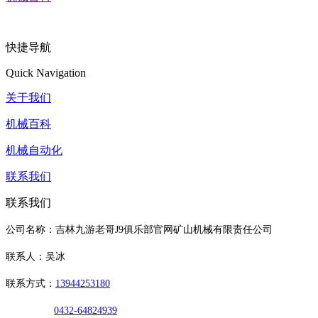
快捷导航
Quick Navigation
关于我们
机械百科
机械自动化
联系我们
联系我们
公司名称：吉林九游老哥J9俱乐部官网矿山机械有限责任公司
联系人：吴冰
联系方式：
13944253180
0432-64824939